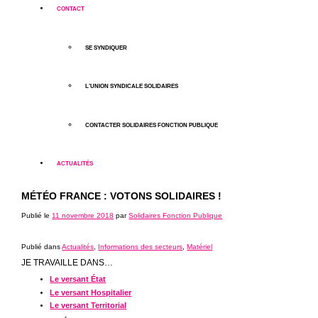
CONTACT
SE SYNDIQUER
L’UNION SYNDICALE SOLIDAIRES
CONTACTER SOLIDAIRES FONCTION PUBLIQUE
ACTUALITÉS
MÉTÉO FRANCE : VOTONS SOLIDAIRES !
Publié le
11 novembre 2018
par
Solidaires Fonction Publique
Publié dans
Actualités
,
Informations des secteurs
,
Matériel
JE TRAVAILLE DANS…
Le versant État
Le versant Hospitalier
Le versant Territorial