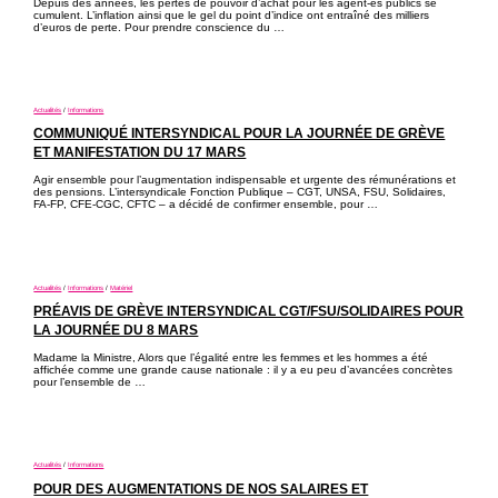
Depuis des années, les pertes de pouvoir d’achat pour les agent-es publics se
cumulent. L’inflation ainsi que le gel du point d’indice ont entraîné des milliers
d’euros de perte. Pour prendre conscience du …
Actualités
/
Informations
COMMUNIQUÉ INTERSYNDICAL POUR LA JOURNÉE DE GRÈVE
ET MANIFESTATION DU 17 MARS
Agir ensemble pour l’augmentation indispensable et urgente des rémunérations et
des pensions. L’intersyndicale Fonction Publique – CGT, UNSA, FSU, Solidaires,
FA-FP, CFE-CGC, CFTC – a décidé de confirmer ensemble, pour …
Actualités
/
Informations
/
Matériel
PRÉAVIS DE GRÈVE INTERSYNDICAL CGT/FSU/SOLIDAIRES POUR
LA JOURNÉE DU 8 MARS
Madame la Ministre, Alors que l’égalité entre les femmes et les hommes a été
affichée comme une grande cause nationale : il y a eu peu d’avancées concrètes
pour l’ensemble de …
Actualités
/
Informations
POUR DES AUGMENTATIONS DE NOS SALAIRES ET