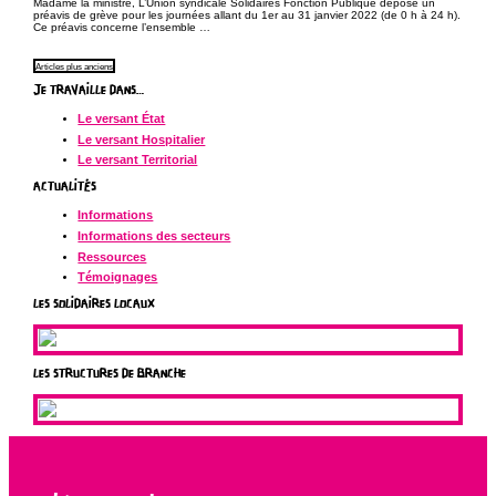
Madame la ministre, L’Union syndicale Solidaires Fonction Publique dépose un
préavis de grève pour les journées allant du 1er au 31 janvier 2022 (de 0 h à 24 h).
Ce préavis concerne l’ensemble …
NAVIGATION
Articles plus anciens
DES
JE TRAVAILLE DANS…
ARTICLES
Le versant État
Le versant Hospitalier
Le versant Territorial
ACTUALITÉS
Informations
Informations des secteurs
Ressources
Témoignages
LES SOLIDAIRES LOCAUX
LES STRUCTURES DE BRANCHE