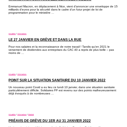
Emmanuel Macron, en déplacement à Nice, vient d’annoncer une enveloppe de 15
milliards d’euros pour la sécurité dans le cadre d’un futur projet de loi de
programmation pour le ministère …
Actualités
/
Informations
LE 27 JANVIER EN GRÈVE ET DANS LA RUE
Pour nos salaires et la reconnaissance de notre travail ! Tandis qu’en 2021 le
versement de dividendes aux entreprises du CAC 40 a repris de plus belle – pas
moins de …
Actualités
/
Informations
POINT SUR LA SITUATION SANITAIRE DU 10 JANVIER 2022
Un nouveau point Covid a eu lieu ce lundi 10 janvier, dans une situation sanitaire
particulièrement difficile. Solidaires FP est revenu sur des points malheureusement
déjà évoqués à de nombreuses …
Actualités
/
Informations
/
Matériel
PRÉAVIS DE GRÈVE DU 1ER AU 31 JANVIER 2022