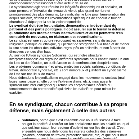
environnement professionnel et être acteur de sa vie.
Le syndicalisme agit pour réduire les inégalités économiques et sociales, et
pour permettre l’élévation du niveau de vie du plus grand nombre et
prioritairement des plus démunis. Le syndicalisme lutte pour l’amélioration des
acquis sociaux, défend les revendications spécifiques de chacun-e tout en
cherchant à dépasser la seule vision sectorielle.
Le syndicat doit être fort, unitaire, démocratique, indépendant du
patronat et des partis politiques. Il doit assurer sur le terrain la défense
quotidienne des droits de tous les travailleurs et aussi permettre d’en
conquérir de nouveaux, en élaborant des revendications.
Le syndicat est une structure regroupant les salarié-es sans distinction
religieuse, politique ou ethnique, qui permet de s’organiser à la base et de mener
la lutte selon les choix des individus regroupés en collectifs, et non à partir de
directives venues d’en haut.
Au sein de l’Union syndicale Solidaires, qui est notre structure
interprofessionnelle qui regroupe différents syndicats nous construisons un outil
de lutte et de réflexion, un outil d’action et de confrontation d’expériences.
Les problèmes communs (retraites, protection sociale, salaires, conditions de
travail, démocratie syndicale, etc.) sont nombreux et justifient un syndicalisme
de lutte sur nos lieux de travail.
Nous défendons le syndicalisme engagé dans les mouvements sociaux (mal
logés, sans papiers, lutte contre l’extrême droite, etc.), mais aussi le
syndicalisme inter catégoriel qui refuse les corporatismes hérités du
fonctionnement de notre société qui divise les salarié-es pour mieux les
exploiter.
En se syndiquant, chacun contribue à sa propre
défense, mais également à celle des autres.
Solidaires
, parce que c’est ensemble que nous réussirons à faire
bouger la société, à recréer un lien social entre tous les salarié-es, quel
que soit leur statut, leur secteur d’activité ou leur lieu de travail. C’est
ensemble que nous défendons les intérêts collectifs des salarié-es
(salaires, condition de travail, protection sociale, etc) et que nous nous
impliquons dans la lutte contre les problèmes sociaux (précarité,