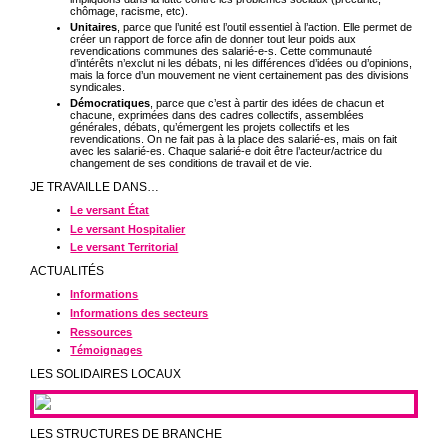
chômage, racisme, etc).
Unitaires
, parce que l’unité est l’outil essentiel à l’action. Elle permet de
créer un rapport de force afin de donner tout leur poids aux
revendications communes des salarié-e-s. Cette communauté
d’intérêts n’exclut ni les débats, ni les différences d’idées ou d’opinions,
mais la force d’un mouvement ne vient certainement pas des divisions
syndicales.
Démocratiques
, parce que c’est à partir des idées de chacun et
chacune, exprimées dans des cadres collectifs, assemblées
générales, débats, qu’émergent les projets collectifs et les
revendications. On ne fait pas à la place des salarié-es, mais on fait
avec les salarié-es. Chaque salarié-e doit être l’acteur/actrice du
changement de ses conditions de travail et de vie.
JE TRAVAILLE DANS…
Le versant État
Le versant Hospitalier
Le versant Territorial
ACTUALITÉS
Informations
Informations des secteurs
Ressources
Témoignages
LES SOLIDAIRES LOCAUX
LES STRUCTURES DE BRANCHE