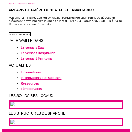
Actualités
/
Informations
/
Matériel
PRÉAVIS DE GRÈVE DU 1ER AU 31 JANVIER 2022
Madame la ministre, L’Union syndicale Solidaires Fonction Publique dépose un
préavis de grève pour les journées allant du 1er au 31 janvier 2022 (de 0 h à 24 h).
Ce préavis concerne l’ensemble …
NAVIGATION
Articles plus anciens
DES
JE TRAVAILLE DANS…
ARTICLES
Le versant État
Le versant Hospitalier
Le versant Territorial
ACTUALITÉS
Informations
Informations des secteurs
Ressources
Témoignages
LES SOLIDAIRES LOCAUX
LES STRUCTURES DE BRANCHE