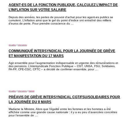
AGENT⋅ES DE LA FONCTION PUBLIQUE, CALCULEZ L’IMPACT DE
L’INFLATION SUR VOTRE SALAIRE
Depuis des années, les pertes de pouvoir d’achat pour les agent-es publics se
cumulent. L’inflation ainsi que le gel du point d’indice ont entraîné des milliers
d’euros de perte. Pour prendre conscience du …
Actualités
/
Informations
COMMUNIQUÉ INTERSYNDICAL POUR LA JOURNÉE DE GRÈVE
ET MANIFESTATION DU 17 MARS
Agir ensemble pour l’augmentation indispensable et urgente des rémunérations et
des pensions. L’intersyndicale Fonction Publique – CGT, UNSA, FSU, Solidaires,
FA-FP, CFE-CGC, CFTC – a décidé de confirmer ensemble, pour …
Actualités
/
Informations
/
Matériel
PRÉAVIS DE GRÈVE INTERSYNDICAL CGT/FSU/SOLIDAIRES POUR
LA JOURNÉE DU 8 MARS
Madame la Ministre, Alors que l’égalité entre les femmes et les hommes a été
affichée comme une grande cause nationale : il y a eu peu d’avancées concrètes
pour l’ensemble de …