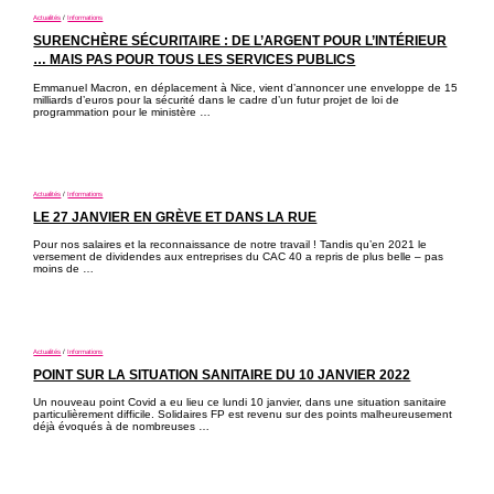
Actualités
/
Informations
SURENCHÈRE SÉCURITAIRE : DE L’ARGENT POUR L’INTÉRIEUR
… MAIS PAS POUR TOUS LES SERVICES PUBLICS
Emmanuel Macron, en déplacement à Nice, vient d’annoncer une enveloppe de 15
milliards d’euros pour la sécurité dans le cadre d’un futur projet de loi de
programmation pour le ministère …
Actualités
/
Informations
LE 27 JANVIER EN GRÈVE ET DANS LA RUE
Pour nos salaires et la reconnaissance de notre travail ! Tandis qu’en 2021 le
versement de dividendes aux entreprises du CAC 40 a repris de plus belle – pas
moins de …
Actualités
/
Informations
POINT SUR LA SITUATION SANITAIRE DU 10 JANVIER 2022
Un nouveau point Covid a eu lieu ce lundi 10 janvier, dans une situation sanitaire
particulièrement difficile. Solidaires FP est revenu sur des points malheureusement
déjà évoqués à de nombreuses …