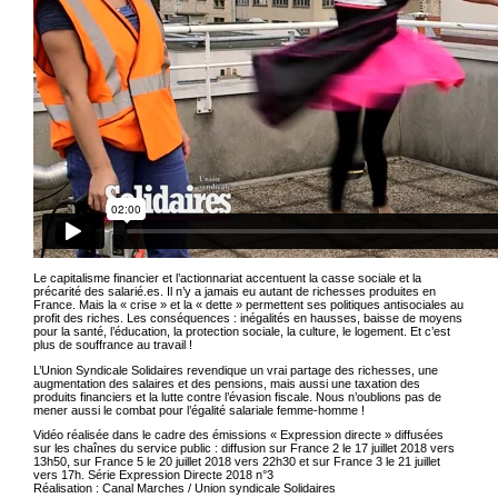
Le capitalisme financier et l’actionnariat accentuent la casse sociale et la
précarité des salarié.es. Il n’y a jamais eu autant de richesses produites en
France. Mais la « crise » et la « dette » permettent ses politiques antisociales au
profit des riches. Les conséquences : inégalités en hausses, baisse de moyens
pour la santé, l’éducation, la protection sociale, la culture, le logement. Et c’est
plus de souffrance au travail !
L’Union Syndicale Solidaires revendique un vrai partage des richesses, une
augmentation des salaires et des pensions, mais aussi une taxation des
produits financiers et la lutte contre l’évasion fiscale. Nous n’oublions pas de
mener aussi le combat pour l’égalité salariale femme-homme !
Vidéo réalisée dans le cadre des émissions « Expression directe » diffusées
sur les chaînes du service public : diffusion sur France 2 le 17 juillet 2018 vers
13h50, sur France 5 le 20 juillet 2018 vers 22h30 et sur France 3 le 21 juillet
vers 17h. Série Expression Directe 2018 n°3
Réalisation : Canal Marches / Union syndicale Solidaires